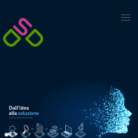
contenuto
•
•
•
•
•
•